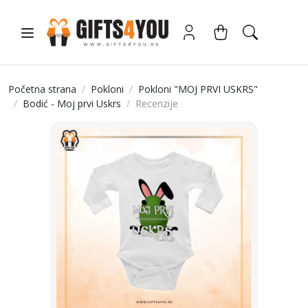
Početna strana
Pokloni
Pokloni "MOJ PRVI USKRS"
Bodić - Moj prvi Uskrs
Recenzije