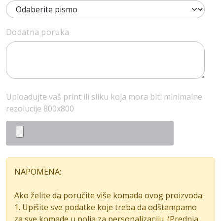
Dodatna poruka
Uploadujte vaš print ili sliku koja mora biti minimalne
rezolucije 800x800
NAPOMENA:
Ako želite da poručite više komada ovog proizvoda:
1. Upišite sve podatke koje treba da odštampamo
za sve komade u polja za personalizaciju. (Prednja