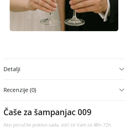
Detalji
Recenzije (0)
Čaše za šampanjac 009
Ako poručite poklon sada, stići će Vam za 48h-72h.