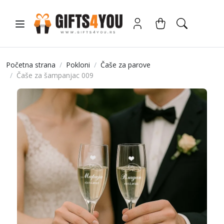
Početna strana
Pokloni
Čaše za parove
Čaše za šampanjac 009