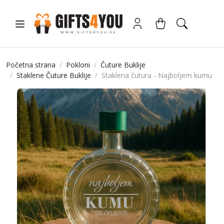
Početna strana
Pokloni
Čuture Buklije
Staklene Čuture Buklije
Staklena čutura - Najboljem kumu