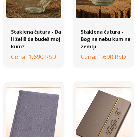
Staklena čutura - Da
Staklena čutura -
li želiš da budeš moj
Bog na nebu kum na
kum?
zemlji
1.690 RSD
1.690 RSD