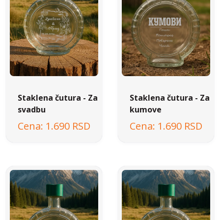
Staklena čutura - Za
Staklena čutura - Za
svadbu
kumove
1.690 RSD
1.690 RSD