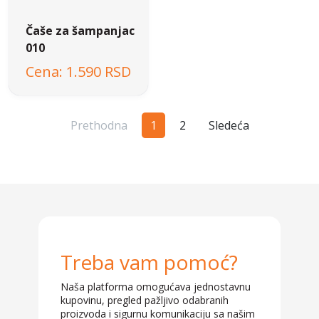
Čaše za šampanjac
010
1.590 RSD
Prethodna
1
2
Sledeća
Treba vam pomoć?
Naša platforma omogućava jednostavnu
kupovinu, pregled pažljivo odabranih
proizvoda i sigurnu komunikaciju sa našim