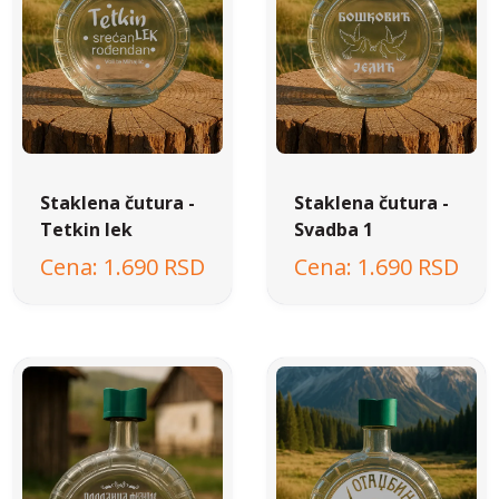
Staklena čutura -
Staklena čutura -
Tetkin lek
Svadba 1
1.690 RSD
1.690 RSD