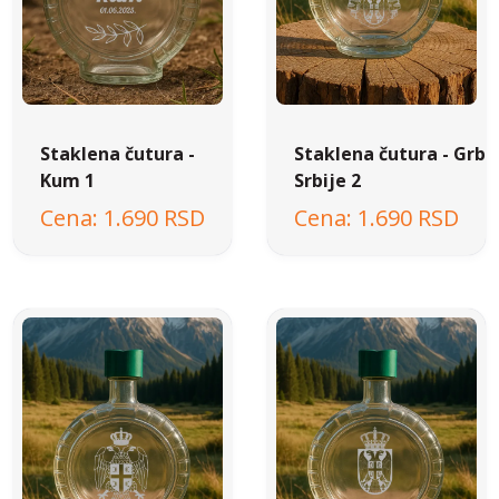
Staklena čutura -
Staklena čutura - Grb
Kum 1
Srbije 2
1.690 RSD
1.690 RSD