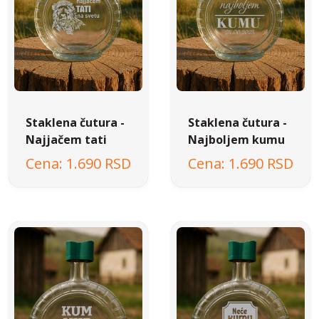
Staklena čutura -
Staklena čutura -
Najjačem tati
Najboljem kumu
1.690 RSD
1.690 RSD