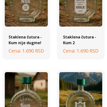
Staklena čutura -
Staklena čutura -
Kum nije dugme!
Kum 2
1.690 RSD
1.690 RSD