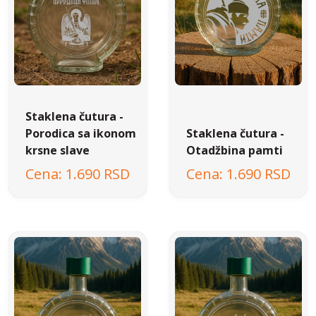
Staklena čutura -
Porodica sa ikonom
Staklena čutura -
krsne slave
Otadžbina pamti
1.690 RSD
1.690 RSD