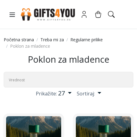
Početna strana
Treba mi za
Regularne prilike
Poklon za mladence
Poklon za mladence
27
Prikažite:
Sortiraj: