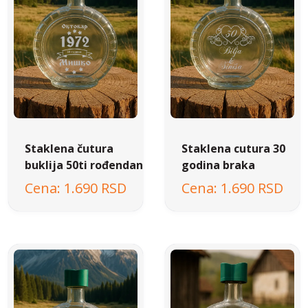
Staklena čutura
Staklena cutura 30
buklija 50ti rođendan
godina braka
1.690 RSD
1.690 RSD