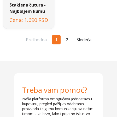
Staklena čutura -
Najboljem kumu
1.690 RSD
Prethodna
1
2
Sledeća
Treba vam pomoć?
Naša platforma omogućava jednostavnu
kupovinu, pregled pažljivo odabranih
proizvoda i sigurnu komunikaciju sa našim
timom – za brzo, lako i prijatno iskustvo