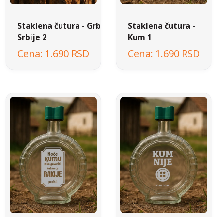
Staklena čutura - Grb
Staklena čutura -
Srbije 2
Kum 1
1.690 RSD
1.690 RSD