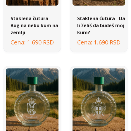
Staklena čutura -
Staklena čutura - Da
Bog na nebu kum na
li želiš da budeš moj
zemlji
kum?
1.690 RSD
1.690 RSD