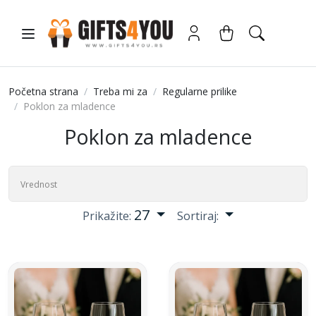
Početna strana
Treba mi za
Regularne prilike
Poklon za mladence
Poklon za mladence
27
Prikažite:
Sortiraj: